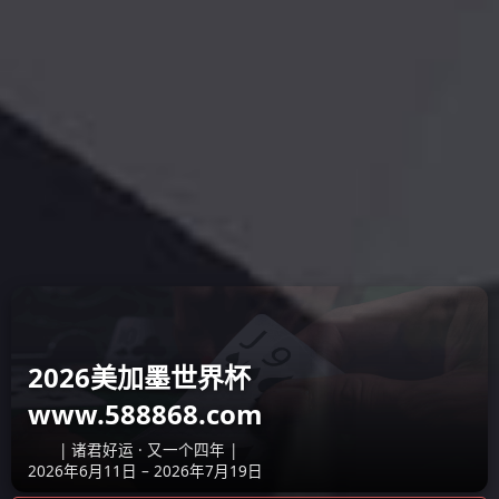
专业生产HDPE、ABS、PET、PS、PP等各种材质的厚片及
薄片九游游戏官网首页-九游(中国)制品
产品优势
品质保障
技术团队
服务优势
01
全面满足客户定制需求
强大的生产动,专业的技术服务团队
原料，严格质检，黄金品质把控、材质齐全，款式颜色丰
富。
苏州百永胶盒厂原料来源于专业供应商，原材料有保障！