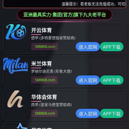
苏州百永九游游戏官网首页-九游(中国)包装产品严格遵
循质量标准，把控每个生产环节，终检合格方可出货！
一直致力为客户创造商业价值，提供增值服务，共创三
赢！
工厂生产加工，价格实惠。
定制流程
专业九游游戏官网首页-九游(中国)产品定制流程，精细化服
务每一步