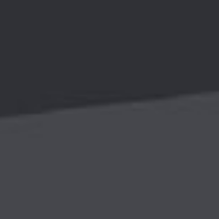
888
产品中心
厂家直销·批量定制·满足不同行业需求